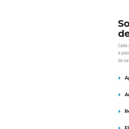
So
de
Cada 
e pat
do se
A
A
R
F