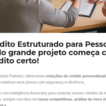
balhar com a Propósito Partners tem sido
Ao longo d
 grande alegria com muita segurança,
entrada ou 
dialidade e lisura nos processos sempre
acompanhan
 muita agilidade, isso é o que
sempre leva
dito Estruturado para Pesso
contramos nesse período de
precisarmos
lacionamento com nossa empresa.
oferta isso
o grande projeto começa 
nseguimos enxergar resultados
dito certo!
sistentes em cada projeto conduzido para
DAVID POKOR
ssa empresa.
Administrador F
ósito Partners, oferecemos
soluções de crédito personalizad
viabilizar seus planos com segurança e eficiência.
ANO PASA
Proprietário
com inteligência financeira para conectar nossos clientes às m
, sempre com foco em
taxas competitivas
,
análise de risco 
gica
.