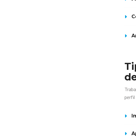
C
A
Ti
de
Traba
perfil
I
A