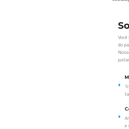
So
Você 
do pa
Nosso
justa
M
Tr
ta
C
An
e 