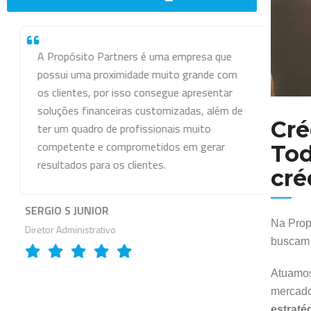
A Propósito Partners é uma empresa que
Tra
possui uma proximidade muito grande com
uma
os clientes, por isso consegue apresentar
cor
soluções financeiras customizadas, além de
com
Cré
ter um quadro de profissionais muito
en
competente e comprometidos em gerar
re
Tod
resultados para os clientes.
Co
cré
con
no
SERGIO S JUNIOR
Na Prop
Diretor Administrativo
buscam 
ADRI
Sócio 
Atuamos 
mercado
estraté