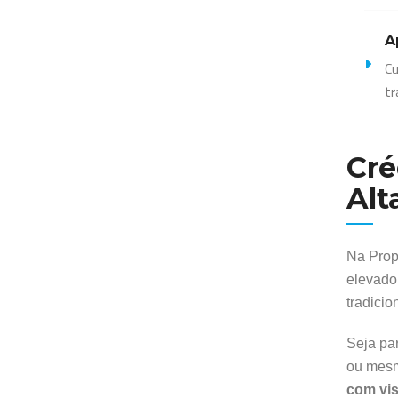
A
Cu
tr
Cré
Alt
Na Prop
elevado
tradicio
Seja par
ou mesm
com vis